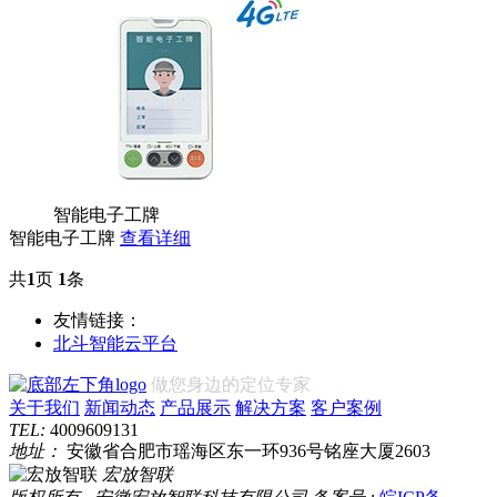
智能电子工牌
智能电子工牌
查看详细
共
1
页
1
条
友情链接：
北斗智能云平台
做您身边的定位专家
关于我们
新闻动态
产品展示
解决方案
客户案例
TEL:
4009609131
地址：
安徽省合肥市瑶海区东一环936号铭座大厦2603
宏放智联